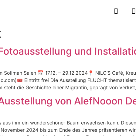
t
 Fotoausstellung und Installat
n Soliman Saien 📅 17.12. – 29.12.2024📍 NILO’S Café, Kreu
com)🎟️ Eintritt frei Die Ausstellung FLUCHT thematisiert 
um steht die Geschichte einer Migrantin, geprägt von Verlus
| Ausstellung von AlefNooon D
s aus ihm ein wunderschöner Baum erwachsen kann. Diesen 
 November 2024 bis zum Ende des Jahres präsentieren wir