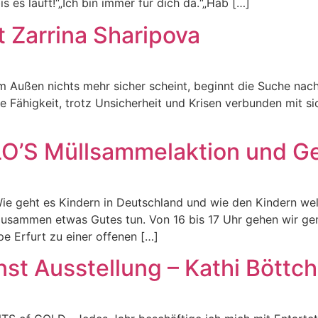
s es läuft!“„Ich bin immer für dich da.“„Hab […]
 Zarrina Sharipova
 Außen nichts mehr sicher scheint, beginnt die Suche nach
e Fähigkeit, trotz Unsicherheit und Krisen verbunden mit s
LO’S Müllsammelaktion und G
e geht es Kindern in Deutschland und wie den Kindern wel
usammen etwas Gutes tun. Von 16 bis 17 Uhr gehen wir ge
e Erfurt zu einer offenen […]
st Ausstellung – Kathi Böttch