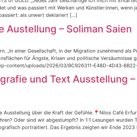
S of GOLD. „Jedes Jahr beschäftige ich mich mit Entartete
et und was passiert mit Werken und Künstler:innen, wenn j
passiert: als unwert deklariert […]
e Austellung – Soliman Saien
rn. „In einer Gesellschaft, in der Migration zunehmend als 
nsflächen für Ängste, Krisen und politische Versäumnisse 
fe.de/wp-content/uploads/2026/03/BC926311-E48D-4D43-8B
grafie und Text Ausstellung –
ne Ausstellung über die Kraft der Gefühle.📍Nilos Café Erf
ren? Oder sind wir abgestumpft? In 1:1 Lesungen wurden Te
rafisch portraitiert. Das Ergebnis zeigten wir Ende 2023 b